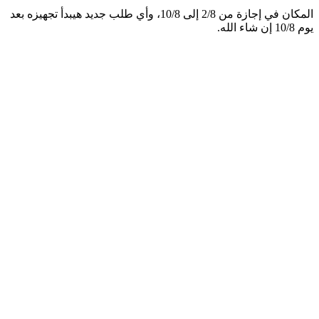
المكان في إجازة من 2/8 إلى 10/8، وأي طلب جديد هيبدأ تجهيزه بعد
يوم 10/8 إن شاء الله.
40
%
🔥
جن جارد Hogan
F250 / H250 / L250 / V2
4
ج.م
800
لب الآن 🛒
جن جارد Hogan
F250 / H250 / L250 / V2
سعر الآن
4
ج.م
8