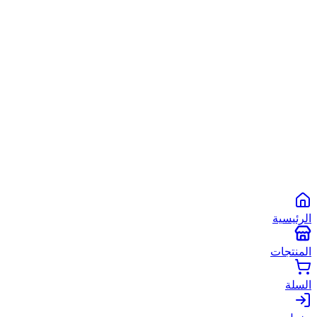
الشروط والأحكام
سياسة الخصوصية
سياسة الاستخدام
©
2026
أبو شعبان الأصلي
. جميع الحقوق محفوظة.
Powered by
Spare2App
طرق الدفع المتاحة:
انستاباي
انستا باي
فودافون كاش
كاش
الرئيسية
المنتجات
السلة