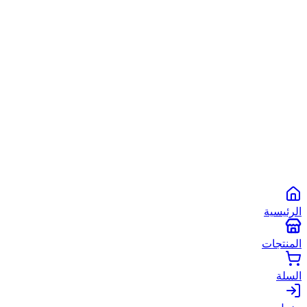
الشروط والأحكام
سياسة الخصوصية
سياسة الاستخدام
©
2026
أبو شعبان الأصلي
. جميع الحقوق محفوظة.
Powered by
Spare2App
طرق الدفع المتاحة:
انستاباي
انستا باي
فودافون كاش
كاش
الرئيسية
المنتجات
السلة