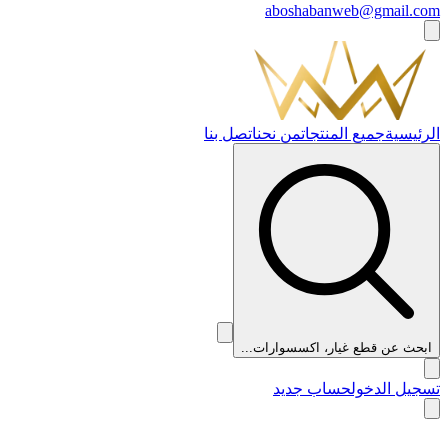
aboshabanweb@gmail.com
الرئيسية
جميع المنتجات
من نحن
اتصل بنا
ابحث عن قطع غيار، اكسسوارات...
تسجيل الدخول
حساب جديد
👑