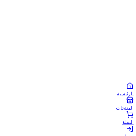
الشروط والأحكام
سياسة الخصوصية
سياسة الاستخدام
©
2026
أبو شعبان الأصلي
. جميع الحقوق محفوظة.
Powered by
Spare2App
طرق الدفع المتاحة:
انستاباي
انستا باي
فودافون كاش
كاش
الرئيسية
المنتجات
السلة