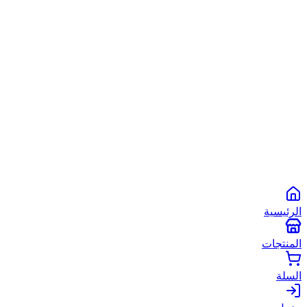
الشروط والأحكام
سياسة الخصوصية
سياسة الاستخدام
©
2026
أبو شعبان الأصلي
. جميع الحقوق محفوظة.
Powered by
Spare2App
طرق الدفع المتاحة:
انستاباي
انستا باي
فودافون كاش
كاش
الرئيسية
المنتجات
السلة