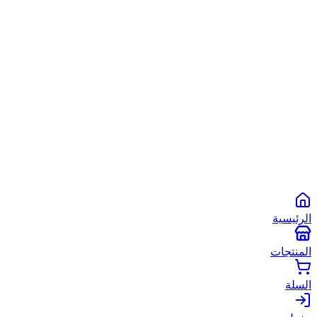
الشروط والأحكام
سياسة الخصوصية
سياسة الاستخدام
©
2026
أبو شعبان الأصلي
. جميع الحقوق محفوظة.
Powered by
Spare2App
طرق الدفع المتاحة:
انستاباي
انستا باي
فودافون كاش
كاش
الرئيسية
المنتجات
السلة