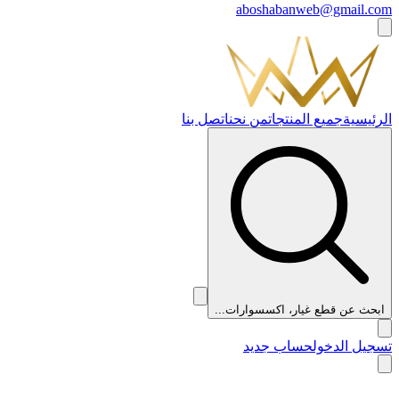
aboshabanweb@gmail.com
الرئيسية
جميع المنتجات
من نحن
اتصل بنا
ابحث عن قطع غيار، اكسسوارات...
تسجيل الدخول
حساب جديد
👑