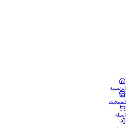
الشروط والأحكام
سياسة الخصوصية
سياسة الاستخدام
©
2026
أبو شعبان الأصلي
. جميع الحقوق محفوظة.
Powered by
Spare2App
طرق الدفع المتاحة:
انستاباي
انستا باي
فودافون كاش
كاش
الرئيسية
المنتجات
السلة