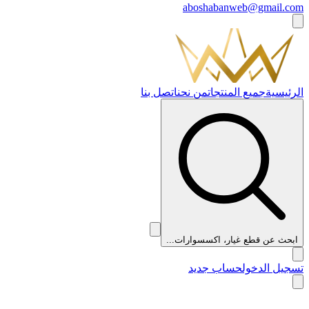
aboshabanweb@gmail.com
الرئيسية
جميع المنتجات
من نحن
اتصل بنا
ابحث عن قطع غيار، اكسسوارات...
تسجيل الدخول
حساب جديد
👑