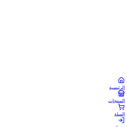
الشروط والأحكام
سياسة الخصوصية
سياسة الاستخدام
©
2026
أبو شعبان الأصلي
. جميع الحقوق محفوظة.
Powered by
Spare2App
طرق الدفع المتاحة:
انستاباي
انستا باي
فودافون كاش
كاش
الرئيسية
المنتجات
السلة