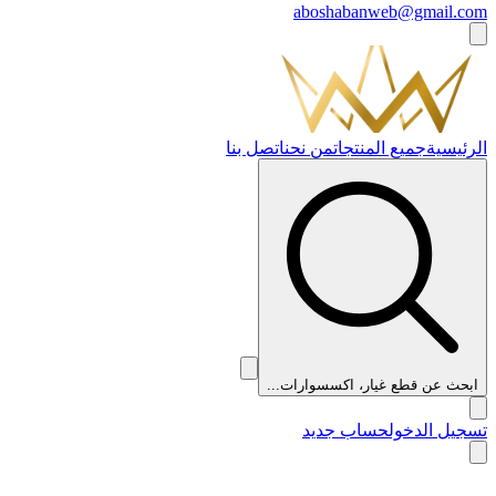
aboshabanweb@gmail.com
الرئيسية
جميع المنتجات
من نحن
اتصل بنا
ابحث عن قطع غيار، اكسسوارات...
تسجيل الدخول
حساب جديد
👑