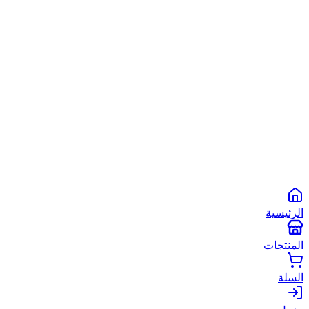
الشروط والأحكام
سياسة الخصوصية
سياسة الاستخدام
©
2026
أبو شعبان الأصلي
. جميع الحقوق محفوظة.
Powered by
Spare2App
طرق الدفع المتاحة:
انستاباي
انستا باي
فودافون كاش
كاش
الرئيسية
المنتجات
السلة