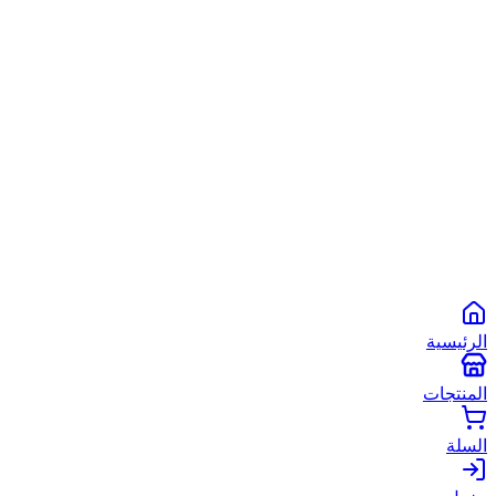
الشروط والأحكام
سياسة الخصوصية
سياسة الاستخدام
©
2026
أبو شعبان الأصلي
. جميع الحقوق محفوظة.
Powered by
Spare2App
طرق الدفع المتاحة:
انستاباي
انستا باي
فودافون كاش
كاش
الرئيسية
المنتجات
السلة