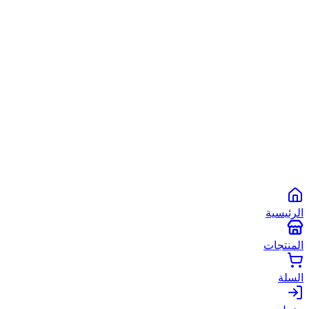
الشروط والأحكام
سياسة الخصوصية
سياسة الاستخدام
©
2026
أبو شعبان الأصلي
. جميع الحقوق محفوظة.
Powered by
Spare2App
طرق الدفع المتاحة:
انستاباي
انستا باي
فودافون كاش
كاش
الرئيسية
المنتجات
السلة