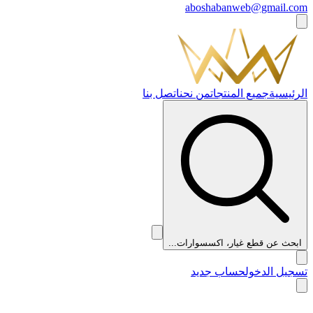
aboshabanweb@gmail.com
الرئيسية
جميع المنتجات
من نحن
اتصل بنا
ابحث عن قطع غيار، اكسسوارات...
تسجيل الدخول
حساب جديد
👑