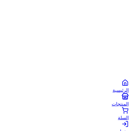
الشروط والأحكام
سياسة الخصوصية
سياسة الاستخدام
©
2026
أبو شعبان الأصلي
. جميع الحقوق محفوظة.
Powered by
Spare2App
طرق الدفع المتاحة:
انستاباي
انستا باي
فودافون كاش
كاش
الرئيسية
المنتجات
السلة