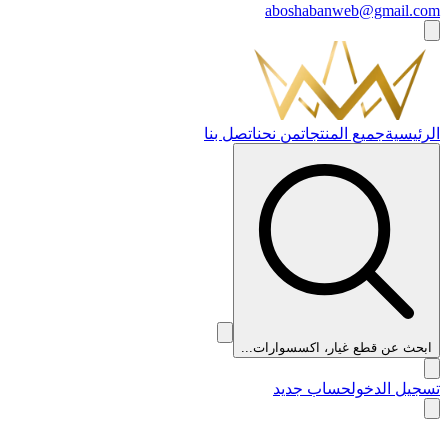
aboshabanweb@gmail.com
الرئيسية
جميع المنتجات
من نحن
اتصل بنا
ابحث عن قطع غيار، اكسسوارات...
تسجيل الدخول
حساب جديد
👑