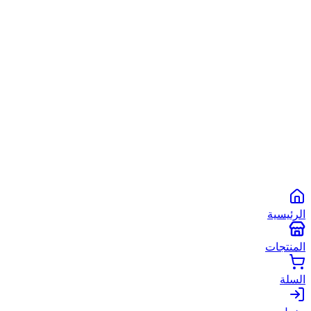
الشروط والأحكام
سياسة الخصوصية
سياسة الاستخدام
©
2026
أبو شعبان الأصلي
. جميع الحقوق محفوظة.
Powered by
Spare2App
طرق الدفع المتاحة:
انستاباي
انستا باي
فودافون كاش
كاش
الرئيسية
المنتجات
السلة