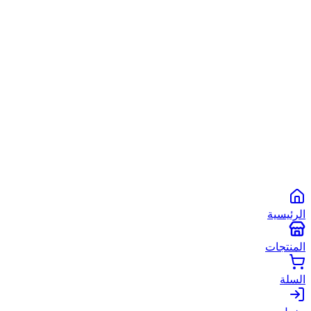
الشروط والأحكام
سياسة الخصوصية
سياسة الاستخدام
©
2026
أبو شعبان الأصلي
. جميع الحقوق محفوظة.
Powered by
Spare2App
طرق الدفع المتاحة:
انستاباي
انستا باي
فودافون كاش
كاش
الرئيسية
المنتجات
السلة