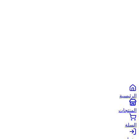
الشروط والأحكام
سياسة الخصوصية
سياسة الاستخدام
©
2026
أبو شعبان الأصلي
. جميع الحقوق محفوظة.
Powered by
Spare2App
طرق الدفع المتاحة:
انستاباي
انستا باي
فودافون كاش
كاش
الرئيسية
المنتجات
السلة