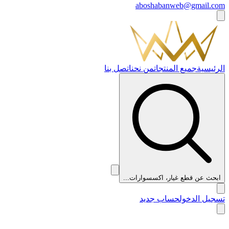
aboshabanweb@gmail.com
الرئيسية
جميع المنتجات
من نحن
اتصل بنا
ابحث عن قطع غيار، اكسسوارات...
تسجيل الدخول
حساب جديد
👑