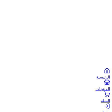
الشروط والأحكام
سياسة الخصوصية
سياسة الاستخدام
©
2026
أبو شعبان الأصلي
. جميع الحقوق محفوظة.
Powered by
Spare2App
طرق الدفع المتاحة:
انستاباي
انستا باي
فودافون كاش
كاش
الرئيسية
المنتجات
السلة