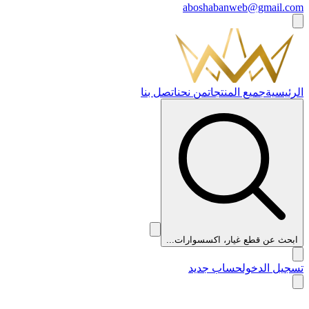
aboshabanweb@gmail.com
الرئيسية
جميع المنتجات
من نحن
اتصل بنا
ابحث عن قطع غيار، اكسسوارات...
تسجيل الدخول
حساب جديد
👑